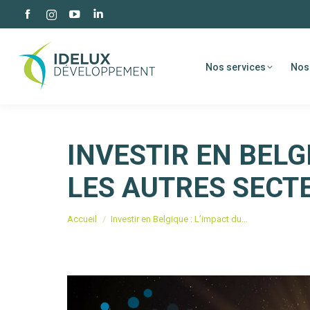
Facebook
YouTube
LinkedIn
Instagram
page
page
page
page
opens
opens
opens
opens
Nos services
Nos
in
in
in
in
new
new
new
new
window
window
window
window
INVESTIR EN BELG
LES AUTRES SECT
Vous êtes ici :
Accueil
Investir en Belgique : L’impact du…