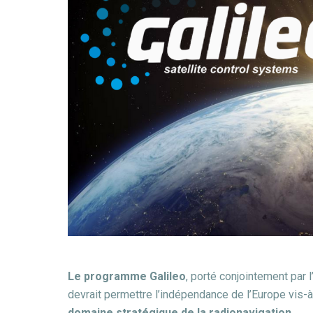
Le programme Galileo
, porté conjointement par
devrait permettre l’indépendance de l’Europe vis-à
domaine stratégique de la radionavigation.