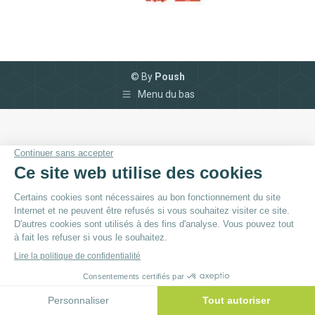
© By
Poush
Menu du bas