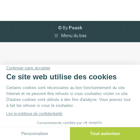
© By
Poush
Menu du bas