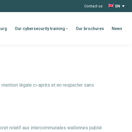
Contact us
EN
ourg
Our cybersecurity training
Our brochures
News
 mention légale ci-après et en respecter sans
cret relatif aux intercommunales wallonnes publié