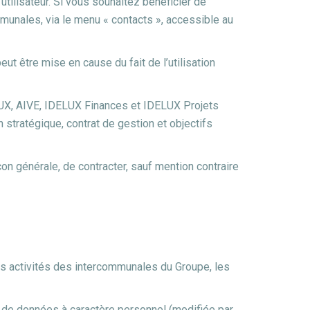
tilisateur. Si vous souhaitez bénéficier de
munales, via le menu « contacts », accessible au
 être mise en cause du fait de l’utilisation
LUX, AIVE, IDELUX Finances et IDELUX Projets
an stratégique, contrat de gestion et objectifs
on générale, de contracter, sauf mention contraire
 des activités des intercommunales du Groupe, les
ts de données à caractère personnel (modifiée par