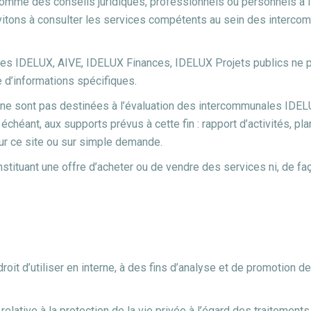
omme des conseils juridiques, professionnels ou personnels à l’u
itons à consulter les services compétents au sein des intercom
es IDELUX, AIVE, IDELUX Finances, IDELUX Projets publics ne peut
e d’informations spécifiques.
 ne sont pas destinées à l’évaluation des intercommunales IDE
 échéant, aux supports prévus à cette fin : rapport d’activités, pl
ur ce site ou sur simple demande.
ituant une offre d’acheter ou de vendre des services ni, de faç
droit d’utiliser en interne, à des fins d’analyse et de promotion
lative à la protection de la vie privée à l’égard des traitemen