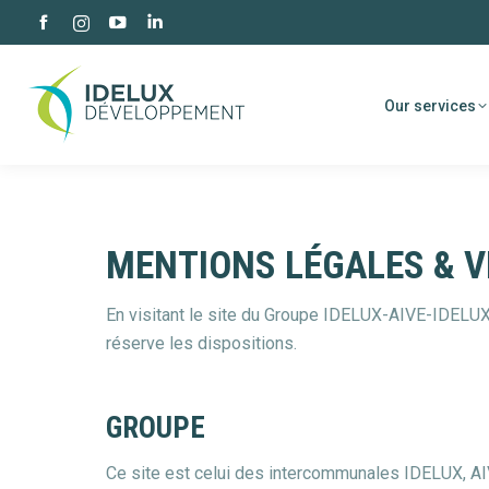
Facebook
YouTube
Linkedin
Instagram
page
page
page
page
opens
opens
opens
opens
Our services
in
in
in
in
new
new
new
new
window
window
window
window
MENTIONS LÉGALES & VI
En visitant le site du Groupe IDELUX-AIVE-IDELUX
réserve les dispositions.
GROUPE
Ce site est celui des intercommunales IDELUX, AIV