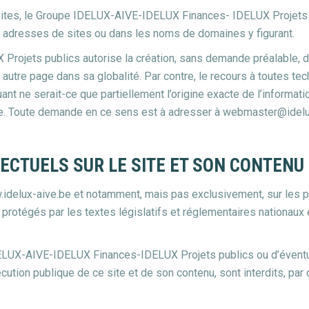
 sites, le Groupe IDELUX-AIVE-IDELUX Finances- IDELUX Projets 
s adresses de sites ou dans les noms de domaines y figurant.
jets publics autorise la création, sans demande préalable, de l
autre page dans sa globalité. Par contre, le recours à toutes tech
t ne serait-ce que partiellement l’origine exacte de l’informatio
roupe. Toute demande en ce sens est à adresser à webmaster@idelu
ECTUELS SUR LE SITE ET SON CONTENU
w.idelux-aive.be et notamment, mais pas exclusivement, sur les ph
protégés par les textes législatifs et réglementaires nationaux e
DELUX-AIVE-IDELUX Finances-IDELUX Projets publics ou d’éventuel
exécution publique de ce site et de son contenu, sont interdits, pa