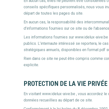
En aucun cas, elles ne peuvent être considérées c
conseils spécifiques personnalisés, nous vous inv
départ de toutes les pages du site.
En aucun cas, la responsabilité des intercommunal
d’informations fournies sur ce site ou de l’absenc
Les informations fournies sur www.idelux-aive.be
publics. L’internaute intéressé se reportera, le cas
stratégiques annuels, disponibles en format pdf s
Rien dans ce site ne peut être compris comme const
explicite.
PROTECTION DE LA VIE PRIVÉE
En visitant www.idelux-aive.be , vous accordez le 
données recueillies au départ de ce site.
Conformément à la loi belge du 8 décembre 1992, re