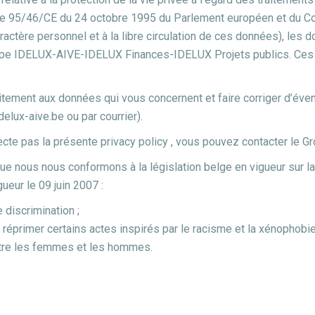
ive 95/46/CE du 24 octobre 1995 du Parlement européen et du Con
ractère personnel et à la libre circulation de ces données), le
oupe IDELUX-AIVE-IDELUX Finances-IDELUX Projets publics. Ces 
tement aux données qui vous concernent et faire corriger d’éven
ux-aive.be ou par courrier).
cte pas la présente privacy policy , vous pouvez contacter le G
 nous nous conformons à la législation belge en vigueur sur la pr
gueur le 09 juin 2007 :
e discrimination ;
t à réprimer certains actes inspirés par le racisme et la xénophobie
 entre les femmes et les hommes.