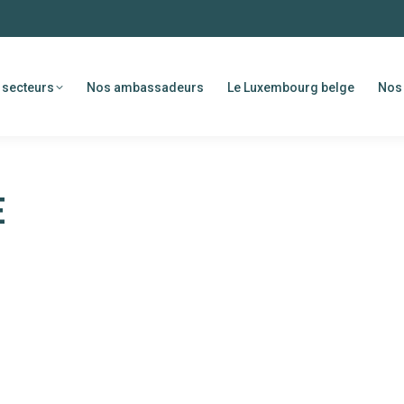
 secteurs
Nos ambassadeurs
Le Luxembourg belge
Nos 
E