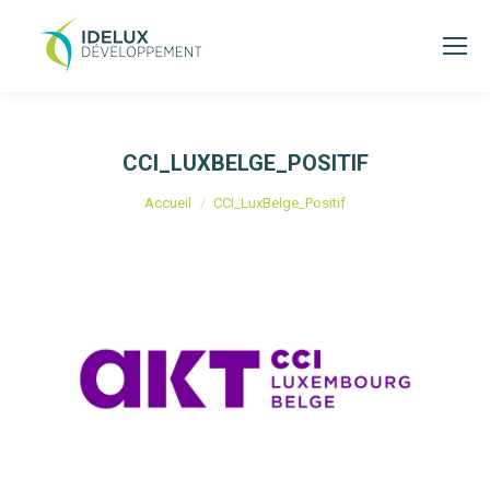
CCI_LUXBELGE_POSITIF
Vous êtes ici :
Accueil
CCI_LuxBelge_Positif