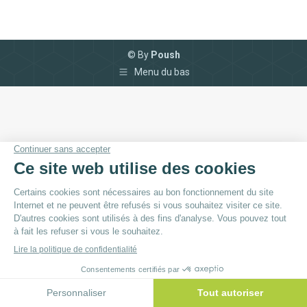
© By
Poush
Menu du bas