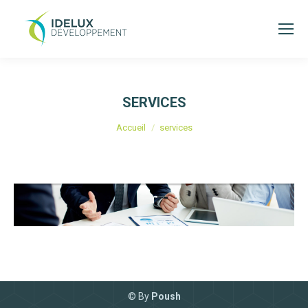
SERVICES
Vous êtes ici :
Accueil
services
© By
Poush