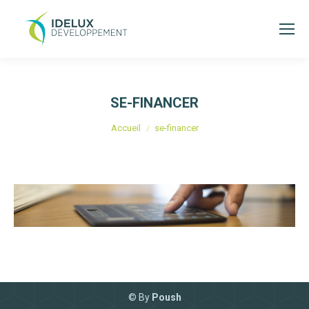
SE-FINANCER
Vous êtes ici :
Accueil
se-financer
© By
Poush