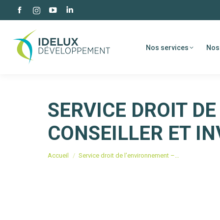
Facebook
YouTube
LinkedIn
Instagram
page
page
page
page
opens
opens
opens
opens
Nos services
Nos
in
in
in
in
new
new
new
new
window
window
window
window
SERVICE DROIT DE
CONSEILLER ET IN
Vous êtes ici :
Accueil
Service droit de l’environnement –…