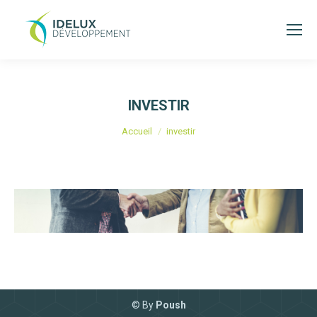
INVESTIR
Vous êtes ici :
Accueil
investir
© By
Poush