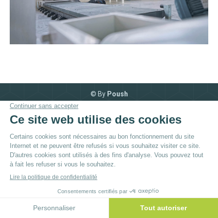
© By
Poush
Menu du bas