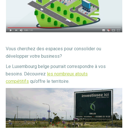
Vous cherchez des espaces pour consolider ou
développer votre business?
Le Luxembourg belge pourrait correspondre à vos
besoins. Découvrez
les nombreux atouts
compétitifs
qu’offre le territoire.