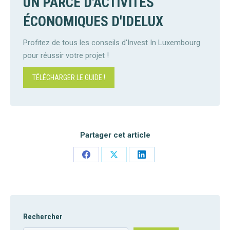
UN PARCE D'ACTIVITÉS
ÉCONOMIQUES D'IDELUX
Profitez de tous les conseils d'Invest In Luxembourg
pour réussir votre projet !
TÉLÉCHARGER LE GUIDE !
Partager cet article
Share
Share
Share
on
on
on
Facebook
X
LinkedIn
Rechercher