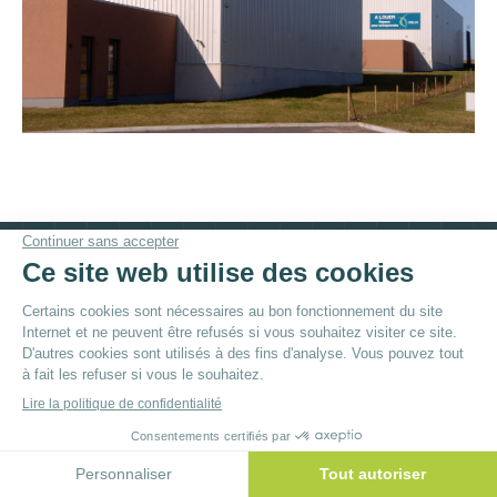
© By
Poush
Menu du bas