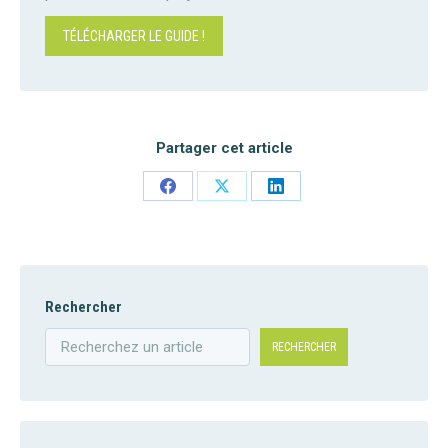
TÉLÉCHARGER LE GUIDE !
Partager cet article
Share
Share
Share
on
on
on
Facebook
X
LinkedIn
Rechercher
RECHERCHER