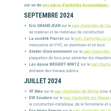
sur un de
nos parcs d’activités économiques
:
SEPTEMBRE 2024
Eric GRANDJEAN
sur le
parc d’activités de Cou
de matériel et de matériaux de construction
La société Pierret
sur le
parc d’activités Le C
menuiserie en PVC, en aluminium et en bois
Atelier-Environnement
sur le
parc d’activités
plaquettes de bois pour alimenter les chaudi
Les époux WEIGERT-WIRTZ
sur le
parc d’activ
domaine des travaux publics
JUILLET 2024
VF Bike
sur le
parc d’activités de Weyler
pour d
DW Soudure
sur le
parc d’activités les Cheras
la construction métallique, de la ferronnerie et o
Eco Immo Energy
sur le
parc d’activités de Lé