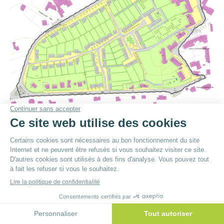
© By
Poush
Menu du bas