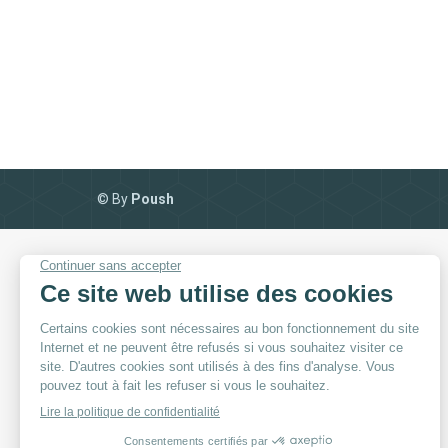
© By
Poush