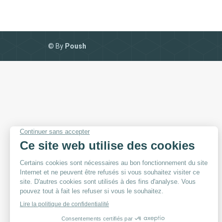
© By
Poush