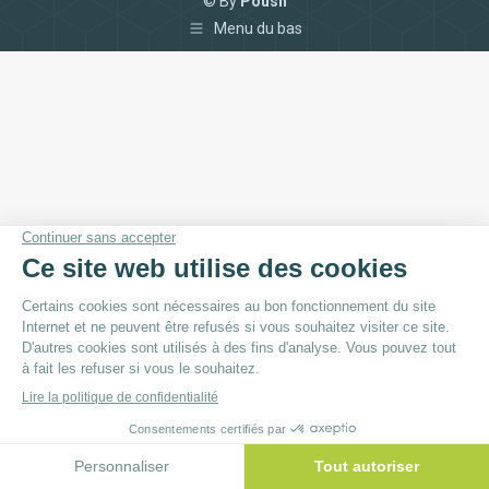
© By
Poush
Menu du bas