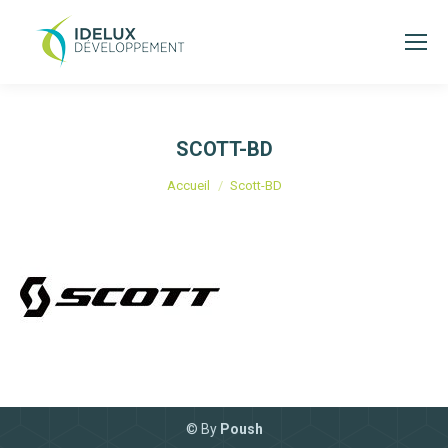
SCOTT-BD
Vous êtes ici :
Accueil
Scott-BD
© By
Poush