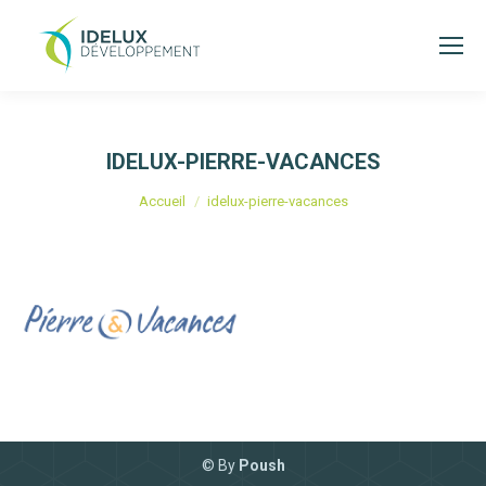
IDELUX-PIERRE-VACANCES
Vous êtes ici :
Accueil
idelux-pierre-vacances
© By
Poush