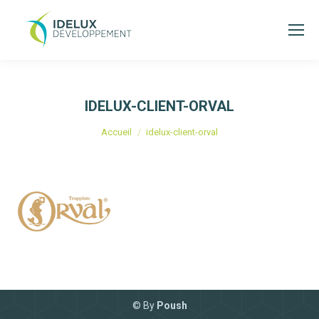
IDELUX-CLIENT-ORVAL
Vous êtes ici :
Accueil
idelux-client-orval
© By
Poush