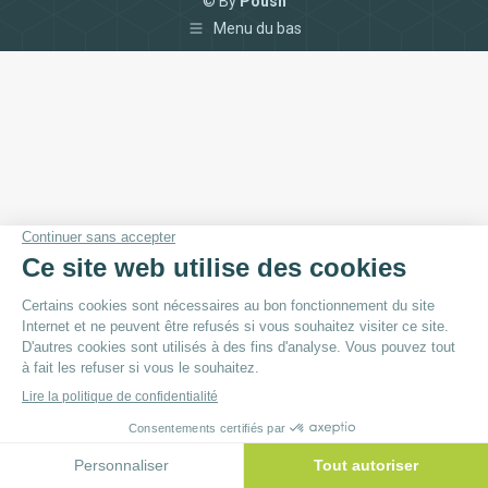
© By
Poush
Menu du bas