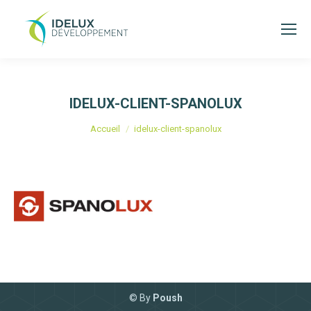
IDELUX-CLIENT-SPANOLUX
Vous êtes ici :
Accueil
idelux-client-spanolux
© By
Poush