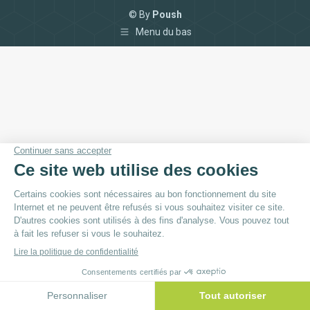
© By
Poush
Menu du bas