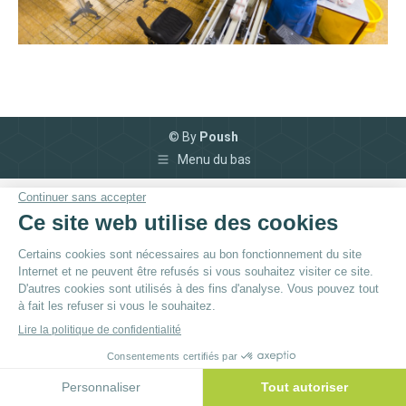
© By
Poush
Menu du bas