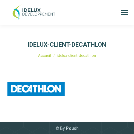
IDELUX-CLIENT-DECATHLON
Vous êtes ici :
Accueil
idelux-client-decathlon
© By
Poush