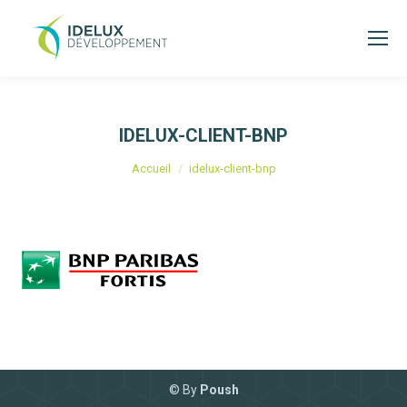
IDELUX-CLIENT-BNP
Vous êtes ici :
Accueil
idelux-client-bnp
© By
Poush