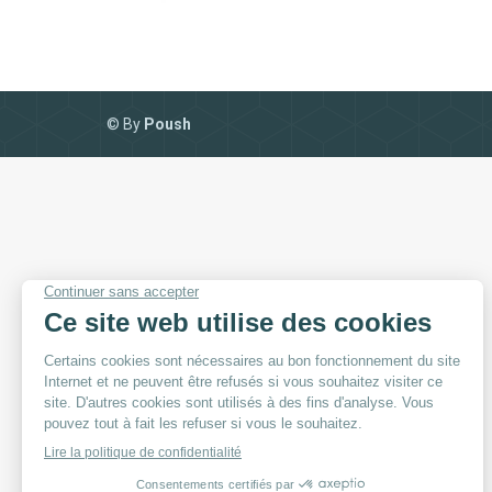
© By
Poush