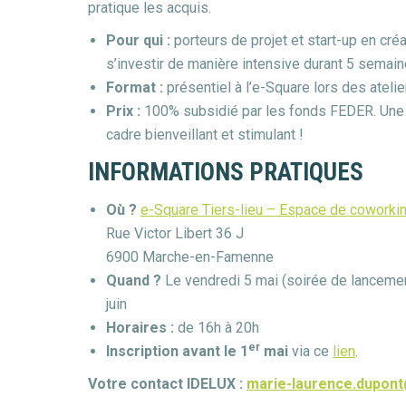
pratique les acquis.
Pour qui :
porteurs de projet et start-up en créa
s’investir de manière intensive durant 5 semaine
Format :
présentiel à l’e-Square lors des atelier
Prix :
100% subsidié par les fonds FEDER. Une s
cadre bienveillant et stimulant !
INFORMATIONS PRATIQUES
Où ?
e-Square Tiers-lieu – Espace de coworki
Rue Victor Libert 36 J
6900 Marche-en-Famenne
Quand ?
Le vendredi 5 mai (soirée de lancement)
juin
Horaires :
de 16h à 20h
er
Inscription avant le 1
mai
via ce
lien
.
Votre contact IDELUX :
marie-laurence.dupont