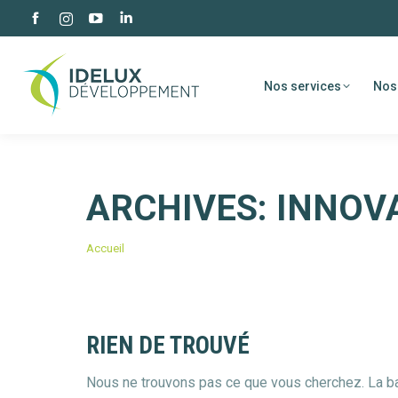
Facebook
YouTube
LinkedIn
Instagram
page
page
page
page
opens
opens
opens
opens
Nos services
Nos
in
in
in
in
new
new
new
new
window
window
window
window
ARCHIVES:
INNOV
Vous êtes ici :
Accueil
RIEN DE TROUVÉ
Nous ne trouvons pas ce que vous cherchez. La bar