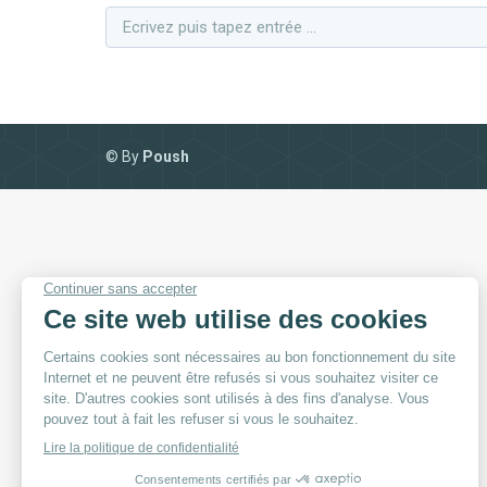
Search:
© By
Poush