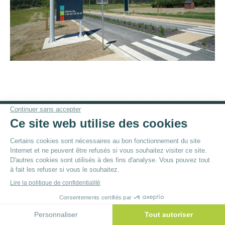
© By
Poush
Menu du bas