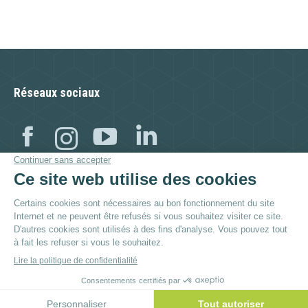
Réseaux sociaux
Facebook
Instagram
YouTube
Linkedin
Visitez aussi :
© By
Poush
Menu du bas