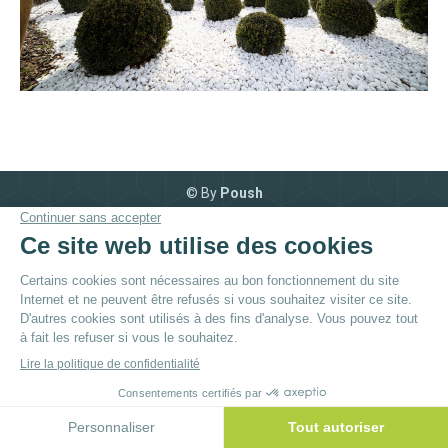
© By
Poush
Menu du bas