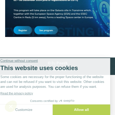
© By
Poush
Menu du bas - EN