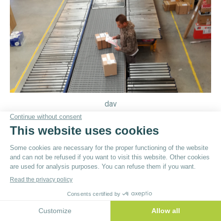
dav
© By
Poush
Menu du bas - EN