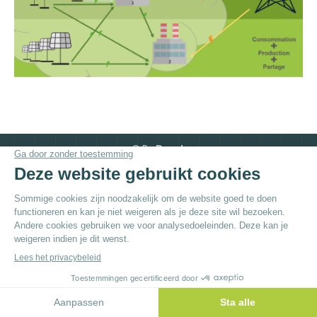
© By
Poush
Menu du bas - NL