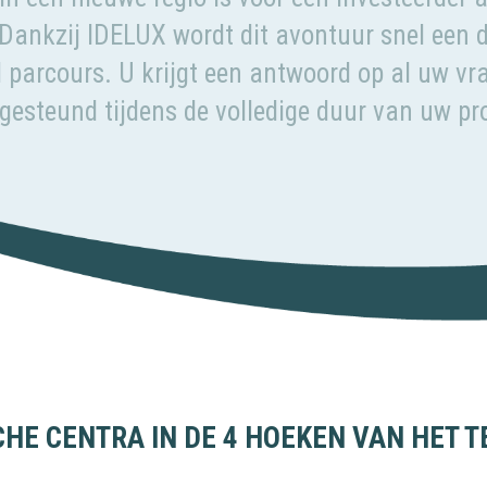
Dankzij IDELUX wordt dit avontuur snel een d
 parcours. U krijgt een antwoord op al uw vr
 gesteund tijdens de volledige duur van uw pro
HE CENTRA IN DE 4 HOEKEN VAN HET T