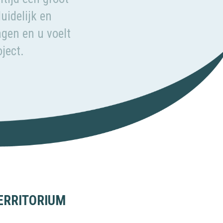
uidelijk en
agen en u voelt
ject.
ERRITORIUM