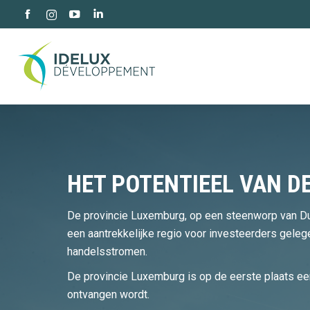
Facebook
YouTube
Linkedin
Instagram
page
page
page
page
opens
opens
opens
opens
in
in
in
in
new
new
new
new
window
window
window
window
HET POTENTIEEL VAN D
De provincie Luxemburg, op een steenworp van Dui
een aantrekkelijke regio voor investeerders gelege
handelsstromen.
De provincie Luxemburg is op de eerste plaats ee
ontvangen wordt.