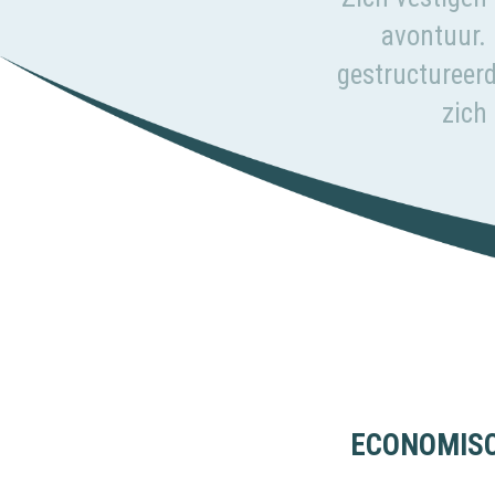
avontuur. 
gestructureerd
zich
ECONOMISC