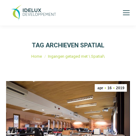
TAG ARCHIEVEN
SPATIAL
Je bent hier:
Home
Ingangen getaged met \ Spatial\
apr
16
2019