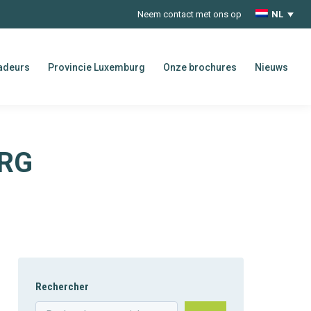
Neem contact met ons op
NL
adeurs
Provincie Luxemburg
Onze brochures
Nieuws
RG
Rechercher