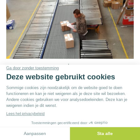
dav
© By
Poush
Menu du bas - NL