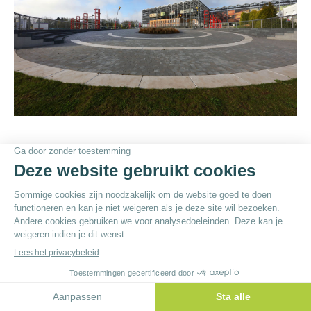
© By
Poush
Menu du bas - NL