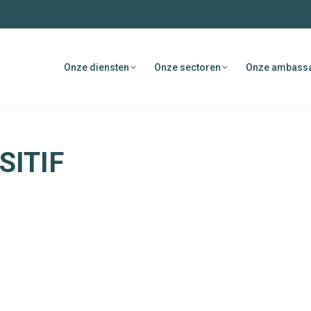
Onze diensten
Onze sectoren
Onze ambass
SITIF