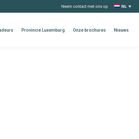
Neem contact met ons op
NL
adeurs
Provincie Luxemburg
Onze brochures
Nieuws