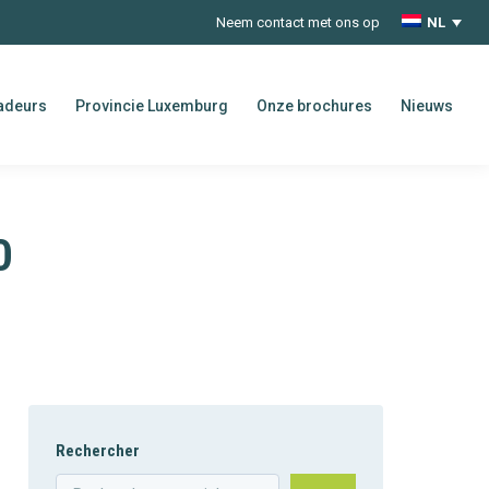
Neem contact met ons op
NL
adeurs
Provincie Luxemburg
Onze brochures
Nieuws
0
Rechercher