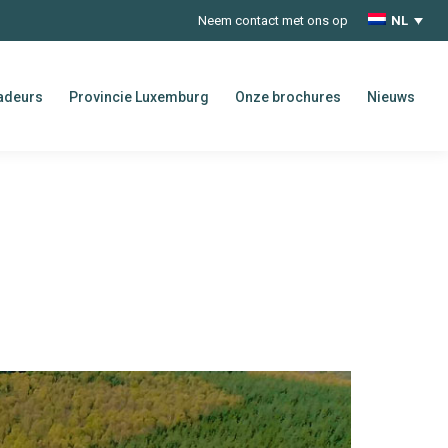
Neem contact met ons op
NL
adeurs
Provincie Luxemburg
Onze brochures
Nieuws