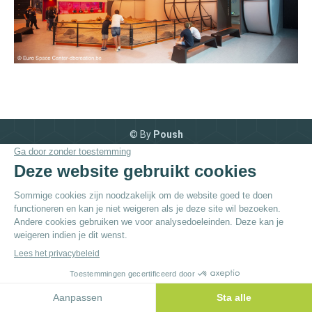
© By
Poush
Menu du bas - NL