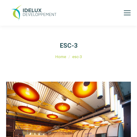
ESC-3
Je bent hier:
Home
esc-3