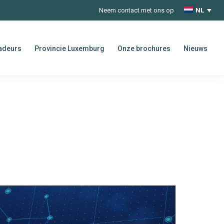
Neem contact met ons op
NL
adeurs
Provincie Luxemburg
Onze brochures
Nieuws