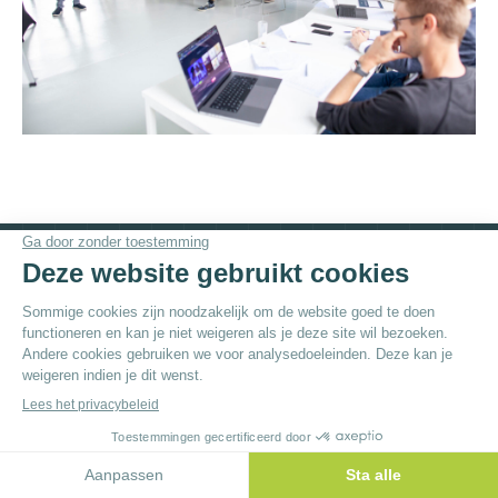
© By
Poush
Menu du bas - NL