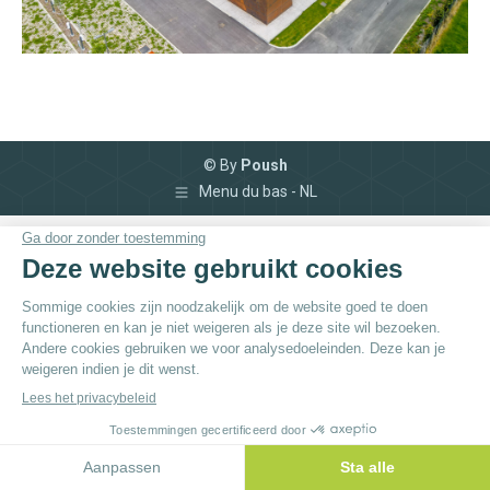
© By
Poush
Menu du bas - NL