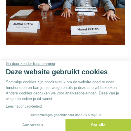
© By
Poush
Menu du bas - NL